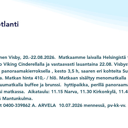
tlanti
nen Visby, 20.-22.08.2026.  Matkaamme laivalla Helsingistä 
o Viking Cinderellalla ja vastaavasti lauantaina 22.08. Visbys
 panoraamakierroksella , kesto 3,5 h, saaren eri kohteita 
. Matkan hinta 410,- / hlö. Matkaan sisältyy menomatkalla 
uumatkalla buffee ja brunssi.  hyttipaikka, perillä panoraam
ssi matkassa.  Aikataulu: 11.15 Narva, 11.30 Kirkonkylä, 11.
ä Mantunkulma.
et 0400-339862 A. ARVELA  10.07.2026 mennessä, pv-kk-vv.