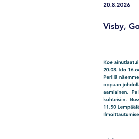
20.8.2026
Visby, Go
Koe ainutlaatui
20.08. klo 16.o
Perillä näemme
oppaan johdolla
aamiainen.  Pal
kohteisiin.  Bu
11.50 Lempääl
Ilmoittautumis