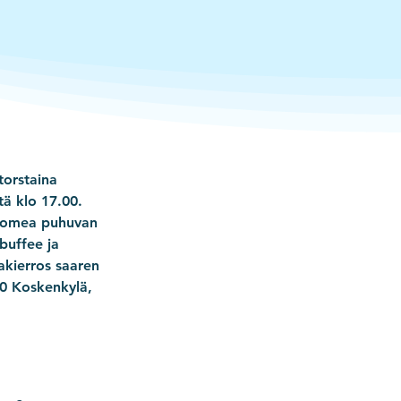
torstaina 
tä klo 17.00. 
Suomea puhuvan 
buffee ja 
akierros saaren 
40 Koskenkylä, 